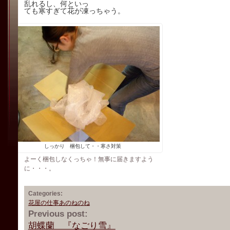
乱れるし、何といっ
ても寒すぎて花が凍っちゃう。
しっかり 梱包して・・寒さ対策
よーく梱包しなくっちゃ！無事に届きますよう
に・・・。
Categories:
花屋の仕事あのねのね
Previous post:
胡蝶蘭 『なごり雪』