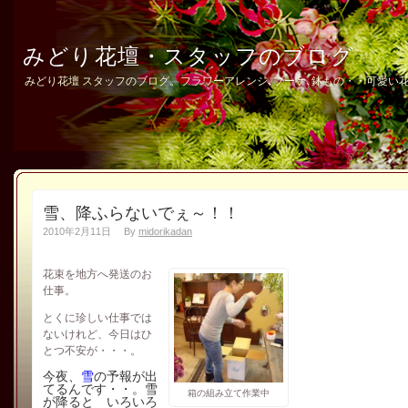
みどり花壇・スタッフのブログ
みどり花壇 スタッフのブログ。フラワーアレンジ､ブーケ､鉢もの・・可愛い花
雪、降ふらないでぇ～！！
2010年2月11日
By
midorikadan
花束を地方へ発送のお
仕事。
とくに珍しい仕事では
ないけれど、今日はひ
とつ不安が・・・。
今夜、
雪
の予報が出
てるんです・・。雪
箱の組み立て作業中
が降ると いろいろ